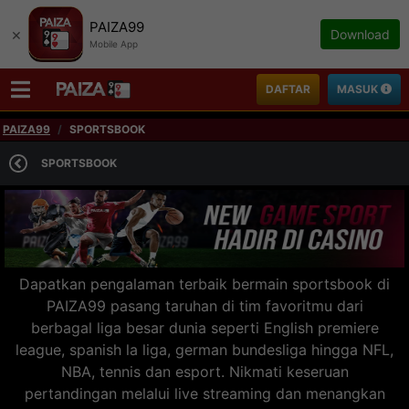
PAIZA99
×
Download
Mobile App
DAFTAR
MASUK
PAIZA99
SPORTSBOOK
SPORTSBOOK
Dapatkan pengalaman terbaik bermain sportsbook di
PAIZA99 pasang taruhan di tim favoritmu dari
berbagal liga besar dunia
seperti English premiere
league, spanish la liga, german
bundesliga hingga NFL,
NBA, tennis dan esport.
Nikmati keseruan
pertandingan melalui live streaming
dan menangkan