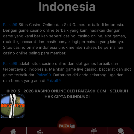
Indonesia
Paiza99
Situs Casino Online dan Slot Games terbaik di Indonesia.
Dengan game casino online terbaik yang kami hadirkan dengan
game yang kami berikan seperti casino, casino online, slot games,
roulette, baccarat dan masih banyak lagi permainan yang lainnya.
Situs casino online indonesia unuk memberi akses ke permainan
casino online paling para member.
Paiza99
adalah situs casino online dan slot games terbaik dan
terpercaya di Indonesia. Mainkan game live casino, baccarat dan slot
game terbaik dari
Paiza99
. Daftarkan diri anda sekarang juga dan
raih bonus yang ada di
Paiza99
© 2015 - 2026 KASINO ONLINE OLEH PAIZA99.COM - SELURUH
HAK CIPTA DILINDUNGI