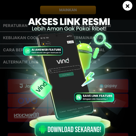
×
MAINKAN
PERATURAN
KEBIJAKAN PRIVASI
KEBIJAKAN COOKIES
PERMAINAN FAIR
CARA BERMAIN
VIDEO TUTORIAL
ALTERNATIF LINK
ANTI BLOKIR
Cara Pembayaran:
Partner Kami: