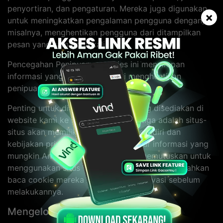
penyortiran, dan pengaturan. Mereka juga digunakan
×
untuk meningkatkan pengalaman pengguna dengan,
misalnya, menghentikan pengguna dari ditampilkan
pesan yang sama dua kali.
Pencegahan Penipuan - cookies ini menyimpan
informasi yang membantu kami menghentikan
penipuan di Website kami.
Penting untuk diingat bahwa link yang disediakan di
website kami ke situs web pihak ketiga adalah situs-
situs akan memiliki cookie mereka sendiri dan
kebijakan privasi yang akan mengatur informasi yang
mungkin Anda kirimkan. Jika Anda memutuskan untuk
menggunakan situs web pihak ketiga terkait, silahkan
baca cookie mereka dan kebijakan privasi sebelum
melakukannya.
Mengelola Cookie