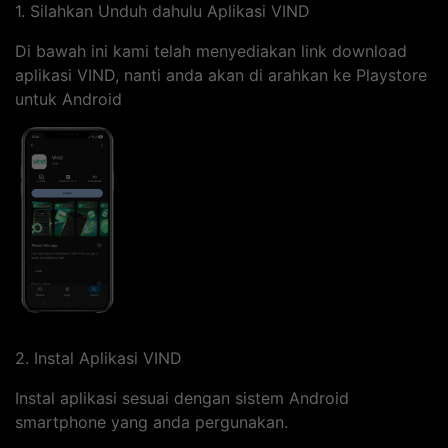
1. Silahkan Unduh dahulu Aplikasi VIND
Di bawah ini kami telah menyediakan link download
aplikasi VIND, nanti anda akan di arahkan ke Playstore
untuk Android
2. Instal Aplikasi VIND
Instal aplikasi sesuai dengan sistem Android
smartphone yang anda pergunakan.