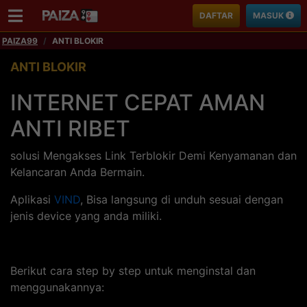
Download
Mobile App
DAFTAR
MASUK
PAIZA99
ANTI BLOKIR
ANTI BLOKIR
INTERNET CEPAT AMAN
ANTI RIBET
solusi Mengakses Link Terblokir Demi Kenyamanan dan
Kelancaran Anda Bermain.
Aplikasi
VIND
, Bisa langsung di unduh sesuai dengan
jenis device yang anda miliki.
Berikut cara step by step untuk menginstal dan
menggunakannya: